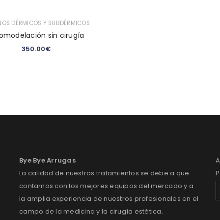
ENOS DÉRMICOS Y SUBDÉRMICOS
omodelación sin cirugía
350.00
€
Bye Bye Arrugas
A
La calidad de nuestros tratamientos se debe a que
P
contamos con los mejores equipos del mercado y a
la amplia experiencia de nuestros profesionales en el
campo de la medicina y la cirugía estética.