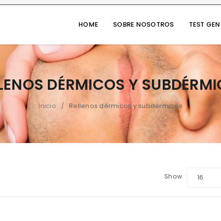
HOME
SOBRE NOSOTROS
TEST GE
LENOS DÉRMICOS Y SUBDÉRM
Inicio
Rellenos dérmicos y subdérmicos
/
Show
16