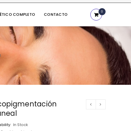
0
NÉTICO COMPLETO
CONTACTO
l
icopigmentación
aneal
bility:
In Stock