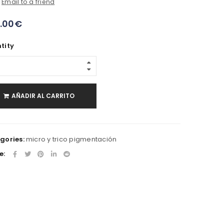
Email to a friend
.00
€
tity
AÑADIR AL CARRITO
gories:
micro y trico pigmentación
e: