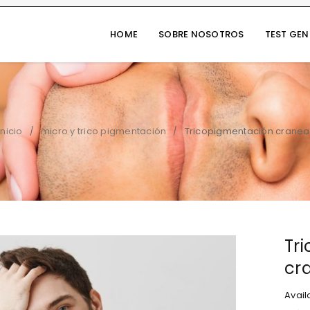
HOME
SOBRE NOSOTROS
TEST GE
Inicio
micro y trico pigmentación
Tricopigmentación cranea
/
/
Tr
cr
Availa